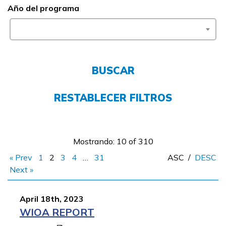
Año del programa
FAQs
English
BUSCAR
CONECTARSE
RESTABLECER FILTROS
COMIENZA YA
Mostrando: 10 of 310
« Prev
1
2
3
4
…
31
ASC
/
DESC
Next »
April 18th, 2023
WIOA REPORT