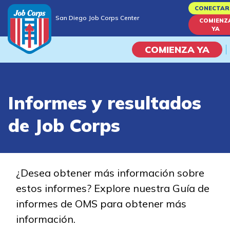
Skip
CONECTAR
San Diego Job Corps Center
to
COMIENZ
San Diego Job Corps Center
YA
main
content
COMIENZA YA
Programas
Informes y resultados
Vida En El Campus Universita
de Job Corps
Habilidades académicas
Viaje de la carrera
¿Desea obtener más información sobre
estos informes? Explore nuestra Guía de
Estudiar
informes de OMS para obtener más
información.
Programas de Entrenamient