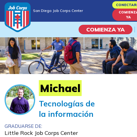
Skip
CONECTAR
San Diego Job Corps Center
to
COMIENZ
San Diego Job Corps Center
YA
main
content
COMIENZA YA
Programas
Vida En El Campus Universita
Habilidades académicas
Michael
Viaje de la carrera
Tecnologías de
la información
Estudiar
GRADUARSE DE:
Programas de Entrenamient
Little Rock Job Corps Center