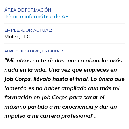
Administración de oficina
ÁREA DE FORMACIÓN
Técnico informático de A+
Artes culinarias
EMPLEADOR ACTUAL:
Asistente médico administrat
Molex, LLC
Carpintería, Pre pasantía
ADVICE TO FUTURE JC STUDENTS:
Ver más ...
"Mientras no te rindas, nunca abandonarás
nada en la vida. Una vez que empieces en
Aprender más
Job Corps, llévalo hasta el final. Lo único que
lamento es no haber ampliado aún más mi
Estudiantes
formación en Job Corps para sacar el
Padres/Influenciadores
máximo partido a mi experiencia y dar un
impulso a mi carrera profesional".
Empleadores