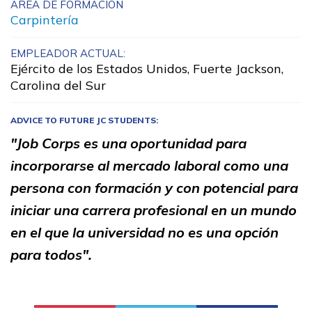
ÁREA DE FORMACIÓN
Administración de oficina
Carpintería
Artes culinarias
EMPLEADOR ACTUAL:
Ejército de los Estados Unidos, Fuerte Jackson,
Asistente médico administrat
Carolina del Sur
Carpintería, Pre pasantía
ADVICE TO FUTURE JC STUDENTS:
Ver más ...
"Job Corps es una oportunidad para
incorporarse al mercado laboral como una
Aprender más
persona con formación y con potencial para
iniciar una carrera profesional en un mundo
Estudiantes
en el que la universidad no es una opción
Padres/Influenciadores
para todos".
Empleadores